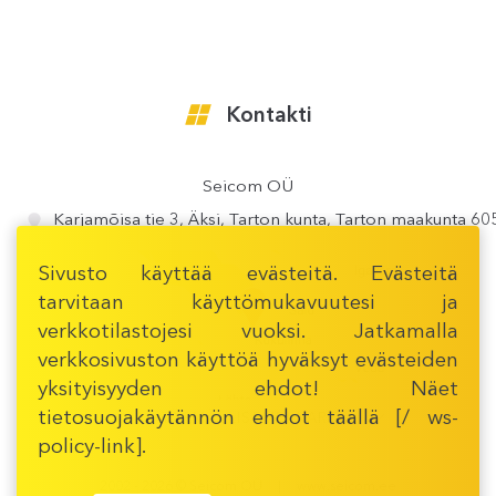
Kontakti
Seicom OÜ
Karjamõisa tie 3, Äksi, Tarton kunta, Tarton maakunta 6
Sivusto käyttää evästeitä. Evästeitä
tarvitaan käyttömukavuutesi ja
verkkotilastojesi vuoksi. Jatkamalla
verkkosivuston käyttöä hyväksyt evästeiden
yksityisyyden ehdot! Näet
tietosuojakäytännön ehdot
täällä [/ ws-
AVAA TÄSMÄLLISEMPI KARTTA
policy-link].
2002 - 2026 © Seicom OÜ
www.seicom.ee