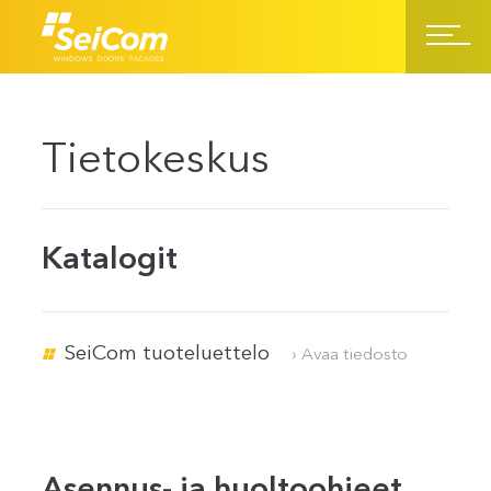
Tietokeskus
Katalogit
SeiCom tuoteluettelo
› Avaa tiedosto
Asennus- ja huoltoohjeet