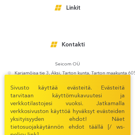
Linkit
Kontakti
Seicom OÜ
Karjamõisa tie 3, Äksi, Tarton kunta, Tarton maakunta 6
Sivusto käyttää evästeitä. Evästeitä
tarvitaan käyttömukavuutesi ja
verkkotilastojesi vuoksi. Jatkamalla
verkkosivuston käyttöä hyväksyt evästeiden
yksityisyyden ehdot! Näet
tietosuojakäytännön ehdot
täällä [/ ws-
AVAA TÄSMÄLLISEMPI KARTTA