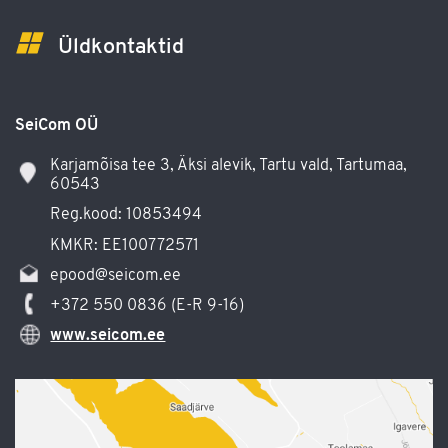
Üldkontaktid
SeiCom OÜ
Karjamõisa tee 3, Äksi alevik, Tartu vald, Tartumaa,
60543
Reg.kood: 10853494
KMKR: EE100772571
epood@seicom.ee
+372 550 0836 (E-R 9-16)
www.seicom.ee