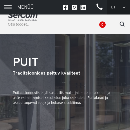
MENÜÜ
ET
+372
550
0836
0
(TÖÖPÄEVADEL
9-16)
PUIT
Traditsioonides peituv kvaliteet
Puit on looduslik ja jätkusuutlik materjal, mida on akende ja
uste valmistamisel kasutatud juba sajandeid. Puitaknad ja -
uksed tagavad sooja ja hubase sisekliima.