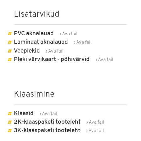
Lisatarvikud
PVC aknalauad
› Ava fail
Laminaat aknalauad
› Ava fail
Veeplekid
› Ava fail
Pleki värvikaart - põhivärvid
› Ava fail
Klaasimine
Klaasid
› Ava fail
2K-klaaspaketi tooteleht
› Ava fail
3K-klaaspaketi tooteleht
› Ava fail