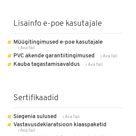
Lisainfo e-poe kasutajale
Müügitingimused e-poe kasutajale
› Ava fail
PVC akende garantiitingimused
› Ava fail
Kauba tagastamisavaldus
› Ava fail
Sertifikaadid
Siegenia sulused
› Ava fail
Vastavusdeklaratsioon klaaspaketid
› Ava fail