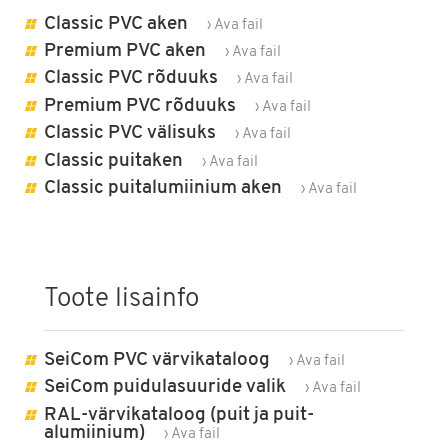
Classic PVC aken
› Ava fail
Premium PVC aken
› Ava fail
Classic PVC rõduuks
› Ava fail
Premium PVC rõduuks
› Ava fail
Classic PVC välisuks
› Ava fail
Classic puitaken
› Ava fail
Classic puitalumiinium aken
› Ava fail
Toote lisainfo
SeiCom PVC värvikataloog
› Ava fail
SeiCom puidulasuuride valik
› Ava fail
RAL-värvikataloog (puit ja puit-
alumiinium)
› Ava fail