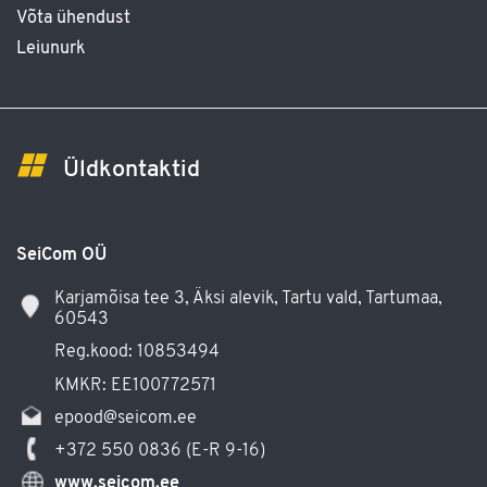
Võta ühendust
Leiunurk
Üldkontaktid
SeiCom OÜ
Karjamõisa tee 3, Äksi alevik, Tartu vald, Tartumaa,
60543
Reg.kood: 10853494
KMKR: EE100772571
epood@seicom.ee
+372 550 0836 (E-R 9-16)
www.seicom.ee