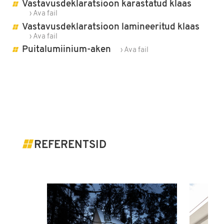
Vastavusdeklaratsioon karastatud klaas
› Ava fail
Vastavusdeklaratsioon lamineeritud klaas
› Ava fail
Puitalumiinium-aken
› Ava fail
REFERENTSID