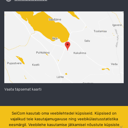
Vaata täpsemat kaarti
SeiCom kasutab oma veebilehtedel küpsiseid. Küpsised on
vajalikud teie kasutajamugavuse ning veebikülastusstatistika
eesmärgil. Veebilehe kasutamise jätkamisel nõustute küpsiste
2002 - 2026 © SeiCom OÜ