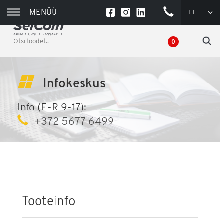
MENÜÜ
ET
+372
550
0836
0
(TÖÖPÄEVADEL
9-16)
Infokeskus
Info (E-R 9-17):
+372 5677 6499
Tooteinfo