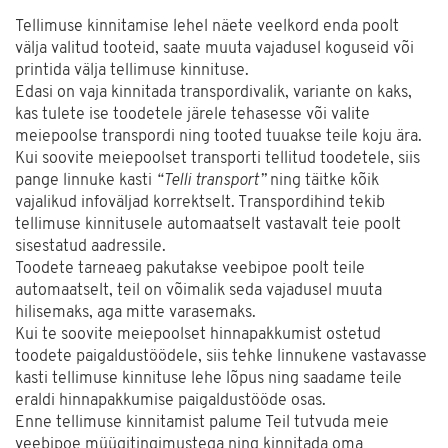
Tellimuse kinnitamise lehel näete veelkord enda poolt
välja valitud tooteid, saate muuta vajadusel koguseid või
printida välja tellimuse kinnituse.
Edasi on vaja kinnitada transpordivalik, variante on kaks,
kas tulete ise toodetele järele tehasesse või valite
meiepoolse transpordi ning tooted tuuakse teile koju ära.
Kui soovite meiepoolset transporti tellitud toodetele, siis
pange linnuke kasti
“Telli transport”
ning täitke kõik
vajalikud infoväljad korrektselt. Transpordihind tekib
tellimuse kinnitusele automaatselt vastavalt teie poolt
sisestatud aadressile.
Toodete tarneaeg pakutakse veebipoe poolt teile
automaatselt, teil on võimalik seda vajadusel muuta
hilisemaks, aga mitte varasemaks.
Kui te soovite meiepoolset hinnapakkumist ostetud
toodete paigaldustöödele, siis tehke linnukene vastavasse
kasti tellimuse kinnituse lehe lõpus ning saadame teile
eraldi hinnapakkumise paigaldustööde osas.
Enne tellimuse kinnitamist palume Teil tutvuda meie
veebipoe müügitingimustega ning kinnitada oma