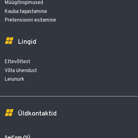
Müügitingimused
Kauba tagastamine
Pretensiooni esitamine
Lingid
Ettevõttest
Võta ühendust
Leiunurk
Üldkontaktid
SeiCom OÜ