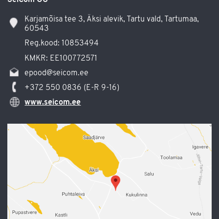
Karjamõisa tee 3, Äksi alevik, Tartu vald, Tartumaa,
60543
Reg.kood: 10853494
KMKR: EE100772571
epood@seicom.ee
+372 550 0836 (E-R 9-16)
www.seicom.ee