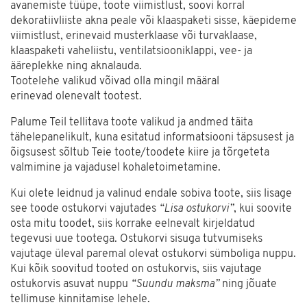
avanemiste tüüpe, toote viimistlust, soovi korral
dekoratiivliiste akna peale või klaaspaketi sisse, käepideme
viimistlust, erinevaid musterklaase või turvaklaase,
klaaspaketi vaheliistu, ventilatsiooniklappi, vee- ja
ääreplekke ning aknalauda.
Tootelehe valikud võivad olla mingil määral
erinevad olenevalt tootest.
Palume Teil tellitava toote valikud ja andmed täita
tähelepanelikult, kuna esitatud informatsiooni täpsusest ja
õigsusest sõltub Teie toote/toodete kiire ja tõrgeteta
valmimine ja vajadusel kohaletoimetamine.
Kui olete leidnud ja valinud endale sobiva toote, siis lisage
see toode ostukorvi vajutades
“Lisa ostukorvi”
, kui soovite
osta mitu toodet, siis korrake eelnevalt kirjeldatud
tegevusi uue tootega. Ostukorvi sisuga tutvumiseks
vajutage üleval paremal olevat ostukorvi sümboliga nuppu.
Kui kõik soovitud tooted on ostukorvis, siis vajutage
ostukorvis asuvat nuppu
“Suundu maksma”
ning jõuate
tellimuse kinnitamise lehele.