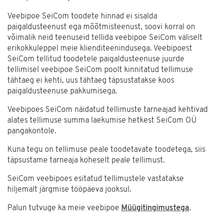
Veebipoe SeiCom toodete hinnad ei sisalda
paigaldusteenust ega mõõtmisteenust, soovi korral on
võimalik neid teenuseid tellida veebipoe SeiCom väliselt
erikokkuleppel meie klienditeenindusega. Veebipoest
SeiCom tellitud toodetele paigaldusteenuse juurde
tellimisel veebipoe SeiCom poolt kinnitatud tellimuse
tähtaeg ei kehti, uus tähtaeg täpsustatakse koos
paigaldusteenuse pakkumisega.
Veebipoes SeiCom näidatud tellimuste tarneajad kehtivad
alates tellimuse summa laekumise hetkest SeiCom OÜ
pangakontole.
Kuna tegu on tellimuse peale toodetavate toodetega, siis
täpsustame tarneaja koheselt peale tellimust.
SeiCom veebipoes esitatud tellimustele vastatakse
hiljemalt järgmise tööpäeva jooksul.
Palun tutvuge ka meie veebipoe
Müügitingimustega
.