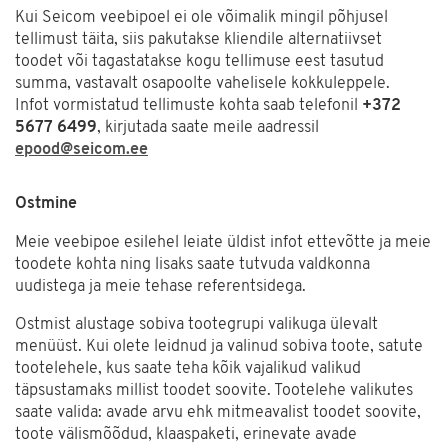
Kui Seicom veebipoel ei ole võimalik mingil põhjusel
tellimust täita, siis pakutakse kliendile alternatiivset
toodet või tagastatakse kogu tellimuse eest tasutud
summa, vastavalt osapoolte vahelisele kokkuleppele.
Infot vormistatud tellimuste kohta saab telefonil
+372
5677 6499
, kirjutada saate meile aadressil
epood@seicom.ee
Ostmine
Meie veebipoe esilehel leiate üldist infot ettevõtte ja meie
toodete kohta ning lisaks saate tutvuda valdkonna
uudistega ja meie tehase referentsidega.
Ostmist alustage sobiva tootegrupi valikuga ülevalt
menüüst. Kui olete leidnud ja valinud sobiva toote, satute
tootelehele, kus saate teha kõik vajalikud valikud
täpsustamaks millist toodet soovite. Tootelehe valikutes
saate valida: avade arvu ehk mitmeavalist toodet soovite,
toote välismõõdud, klaaspaketi, erinevate avade