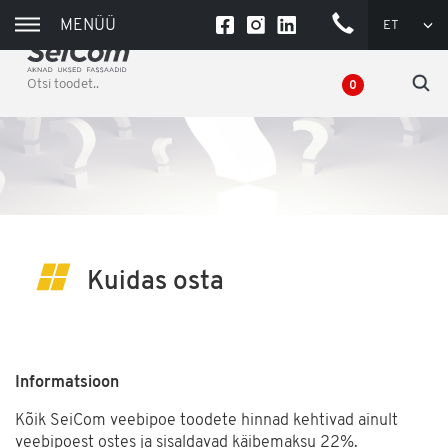
MENÜÜ
ET
+372
550
0836
0
(TÖÖPÄEVADEL
9-16)
Kuidas osta
Informatsioon
Kõik SeiCom veebipoe toodete hinnad kehtivad ainult
veebipoest ostes ja sisaldavad käibemaksu 22%.