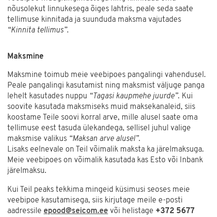
nõusolekut linnukesega õiges lahtris, peale seda saate
tellimuse kinnitada ja suunduda maksma vajutades
“Kinnita tellimus”
.
Maksmine
Maksmine toimub meie veebipoes pangalingi vahendusel.
Peale pangalingi kasutamist ning maksmist väljuge panga
lehelt kasutades nuppu
“Tagasi kaupmehe juurde”
. Kui
soovite kasutada maksmiseks muid maksekanaleid, siis
koostame Teile soovi korral arve, mille alusel saate oma
tellimuse eest tasuda ülekandega, sellisel juhul valige
maksmise valikus
“Maksan arve alusel”
.
Lisaks eelnevale on Teil võimalik maksta ka järelmaksuga.
Meie veebipoes on võimalik kasutada kas Esto või Inbank
järelmaksu.
Kui Teil peaks tekkima mingeid küsimusi seoses meie
veebipoe kasutamisega, siis kirjutage meile e-posti
aadressile
epood@seicom.ee
või helistage
+372 5677