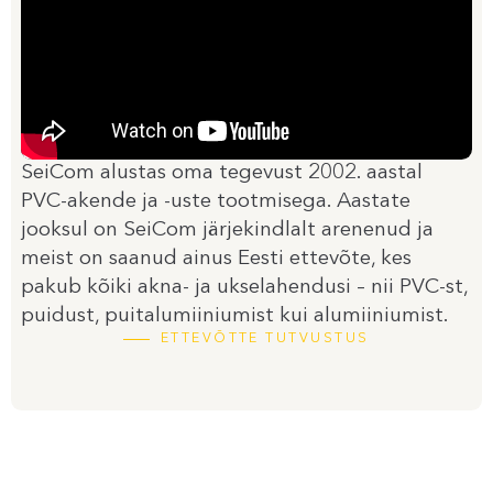
SeiCom alustas oma tegevust 2002. aastal
PVC-akende ja -uste tootmisega. Aastate
jooksul on SeiCom järjekindlalt arenenud ja
meist on saanud ainus Eesti ettevõte, kes
pakub kõiki akna- ja ukselahendusi – nii PVC-st,
puidust, puitalumiiniumist kui alumiiniumist.
ETTEVÕTTE TUTVUSTUS