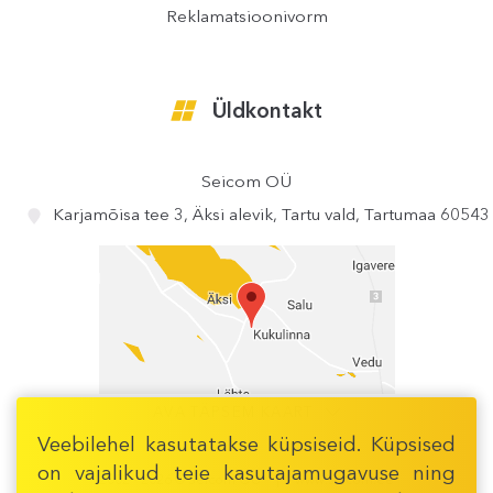
Reklamatsioonivorm
Üldkontakt
Seicom OÜ
Karjamõisa tee 3, Äksi alevik, Tartu vald, Tartumaa 60543
AVA TÄPSEM KAART
Veebilehel kasutatakse küpsiseid. Küpsised
on vajalikud teie kasutajamugavuse ning
2002 - 2026 © Seicom OÜ
www.seicom.ee