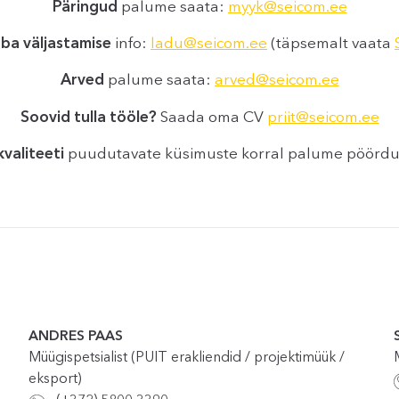
Päringud
palume saata:
myyk@seicom.ee
ba väljastamise
info:
ladu@seicom.ee
(täpsemalt vaata
Arved
palume saata:
arved@seicom.ee
Soovid tulla tööle?
Saada oma CV
priit@seicom.ee
valiteeti
puudutavate küsimuste korral palume pöörd
ANDRES PAAS
Müügispetsialist (PUIT erakliendid / projektimüük /
eksport)