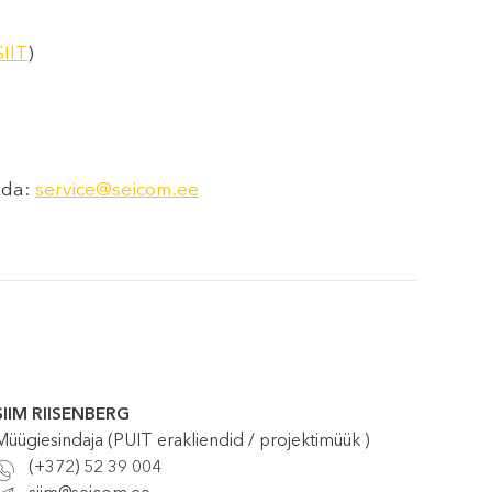
SIIT
)
uda:
service@seicom.ee
SIIM RIISENBERG
Müügiesindaja (PUIT erakliendid / projektimüük )
(+372) 52 39 004