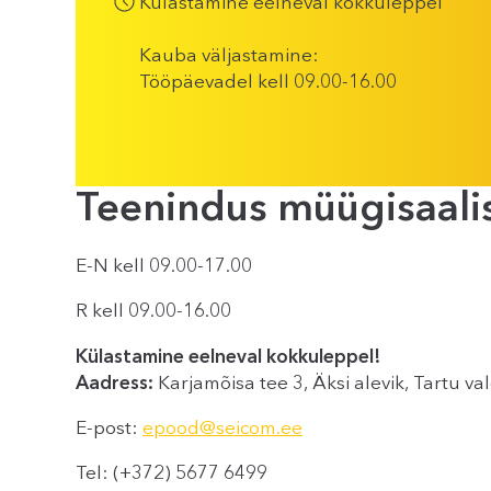
Külastamine eelneval kokkuleppel
Kauba väljastamine:
Tööpäevadel kell 09.00-16.00
Teenindus müügisaali
E-N kell 09.00-17.00
R kell 09.00-16.00
Külastamine eelneval kokkuleppel!
Aadress:
Karjamõisa tee 3, Äksi alevik, Tartu v
E-post:
epood@seicom.ee
Tel: (+372) 5677 6499