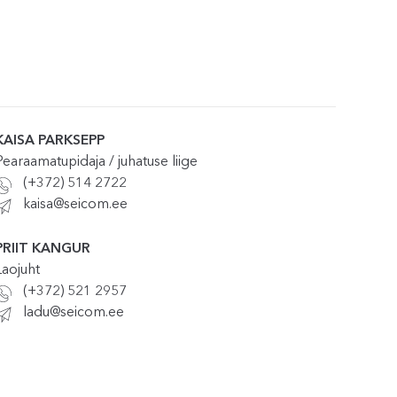
KAISA PARKSEPP
Pearaamatupidaja / juhatuse liige
(+372) 514 2722
kaisa@seicom.ee
PRIIT KANGUR
Laojuht
(+372) 521 2957
ladu@seicom.ee