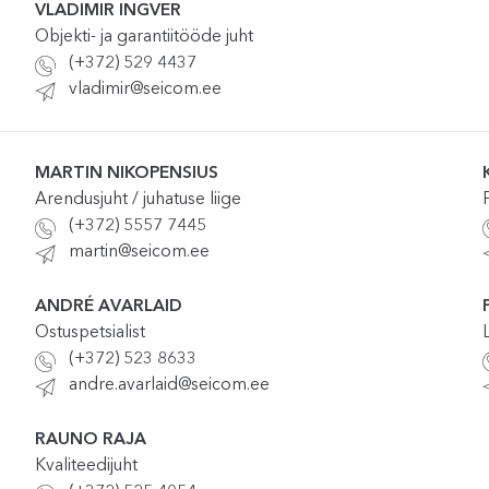
VLADIMIR INGVER
Objekti- ja garantiitööde juht
(+372) 529 4437
vladimir@seicom.ee
MARTIN NIKOPENSIUS
Arendusjuht / juhatuse liige
(+372) 5557 7445
martin@seicom.ee
ANDRÉ AVARLAID
Ostuspetsialist
(+372) 523 8633
andre.avarlaid@seicom.ee
RAUNO RAJA
Kvaliteedijuht