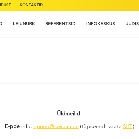
NDUST
KONTAKTID
D
LEIUNURK
REFERENTSID
INFOKESKUS
UUDI
Üldmeilid
:
E-poe
info:
epood@seicom.ee
(täpsemalt vaata
SIIT
)