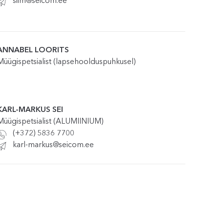
siim@seicom.ee
ANNABEL LOORITS
Müügispetsialist (lapsehoolduspuhkusel)
KARL-MARKUS SEI
Müügispetsialist (ALUMIINIUM)
(+372) 5836 7700
karl-markus@seicom.ee