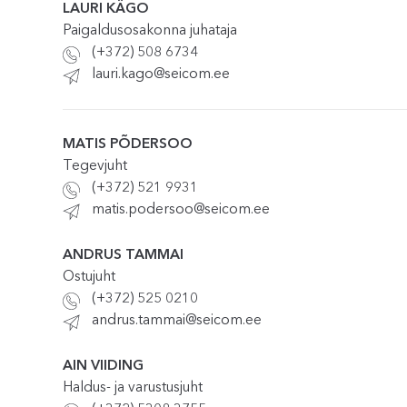
LAURI KÄGO
Paigaldusosakonna juhataja
(+372) 508 6734
lauri.kago@seicom.ee
MATIS PÕDERSOO
Tegevjuht
(+372) 521 9931
matis.podersoo@seicom.ee
ANDRUS TAMMAI
Ostujuht
(+372) 525 0210
andrus.tammai@seicom.ee
AIN VIIDING
Haldus- ja varustusjuht