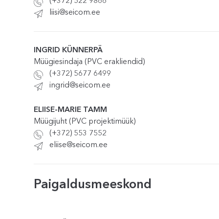
(+372) 522 9866
liisi@seicom.ee
INGRID KÜNNERPÄ
Müügiesindaja (PVC erakliendid)
(+372) 5677 6499
ingrid@seicom.ee
ELIISE-MARIE TAMM
Müügijuht (PVC projektimüük)
(+372) 553 7552
eliise@seicom.ee
Paigaldusmeeskond