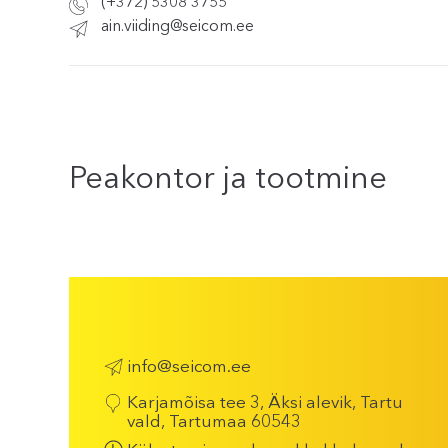
(+372) 5308 3755
ain.viiding@seicom.ee
Peakontor ja tootmine
info@seicom.ee
Karjamõisa tee 3, Äksi alevik, Tartu
vald, Tartumaa 60543