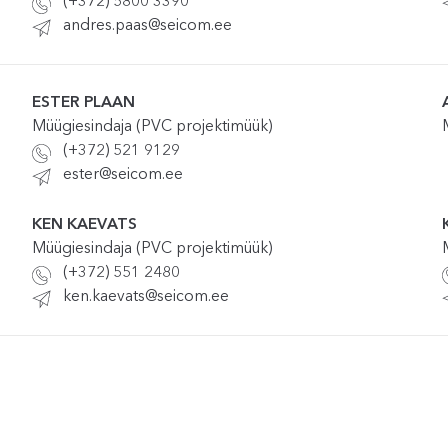
(+372) 5800 3390
andres.paas@seicom.ee
ESTER PLAAN
Müügiesindaja (PVC projektimüük)
(+372) 521 9129
ester@seicom.ee
KEN KAEVATS
Müügiesindaja (PVC projektimüük)
(+372) 551 2480
ken.kaevats@seicom.ee