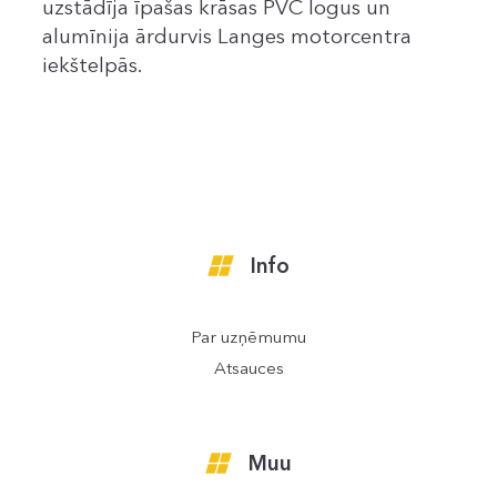
uzstādīja īpašas krāsas PVC logus un
alumīnija ārdurvis Langes motorcentra
iekštelpās.
Info
Par uzņēmumu
Atsauces
Muu